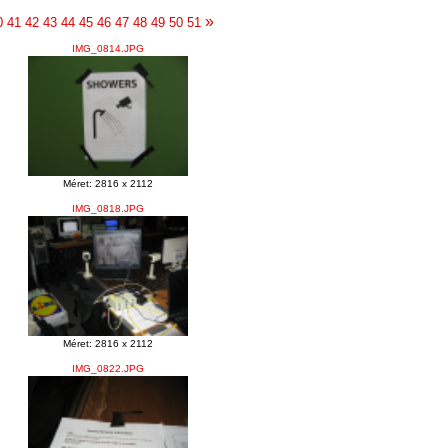
»
0
41
42
43
44
45
46
47
48
49
50
51
IMG_0814.JPG
Méret: 2816 x 2112
IMG_0818.JPG
Méret: 2816 x 2112
IMG_0822.JPG