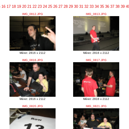
5
16
17
18
19
20
21
22
23
24
25
26
27
28
29
30
31
32
33
34
35
36
37
38
39
4
IMG_0812.JPG
IMG_0813.JPG
Méret: 2816 x 2112
Méret: 2816 x 2112
IMG_0816.JPG
IMG_0817.JPG
Méret: 2816 x 2112
Méret: 2816 x 2112
IMG_0820.JPG
IMG_0821.JPG