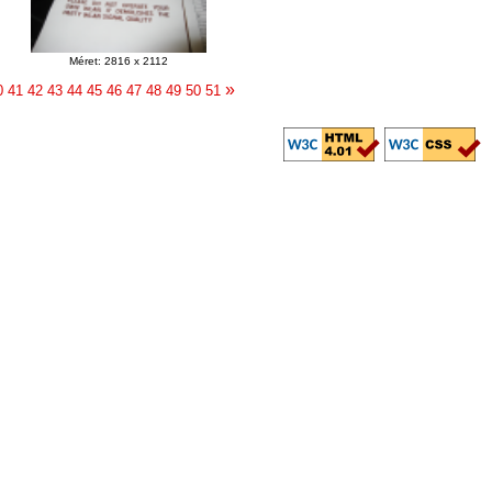
Méret: 2816 x 2112
»
0
41
42
43
44
45
46
47
48
49
50
51