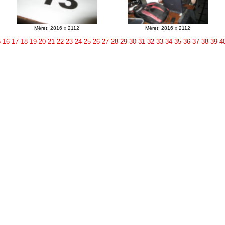
Méret: 2816 x 2112
Méret: 2816 x 2112
5
16
17
18
19
20
21
22
23
24
25
26
27
28
29
30
31
32
33
34
35
36
37
38
39
4