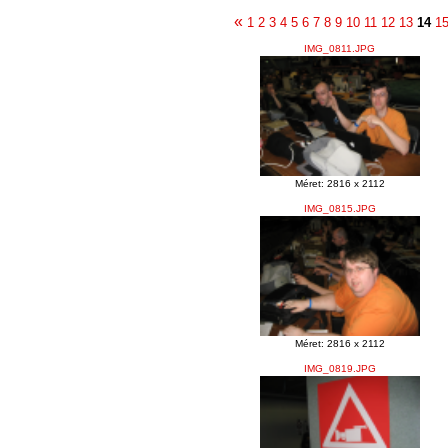
«
1
2
3
4
5
6
7
8
9
10
11
12
13
14
1
IMG_0811.JPG
Méret: 2816 x 2112
IMG_0815.JPG
Méret: 2816 x 2112
IMG_0819.JPG