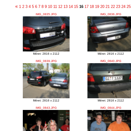
«
1
2
3
4
5
6
7
8
9
10
11
12
13
14
15
16
17
18
19
20
21
22
23
24
25
IMG_0835.JPG
IMG_0836.JPG
Méret: 2816 x 2112
Méret: 2816 x 2112
IMG_0839.JPG
IMG_0840.JPG
Méret: 2816 x 2112
Méret: 2816 x 2112
IMG_0843.JPG
IMG_0844.JPG