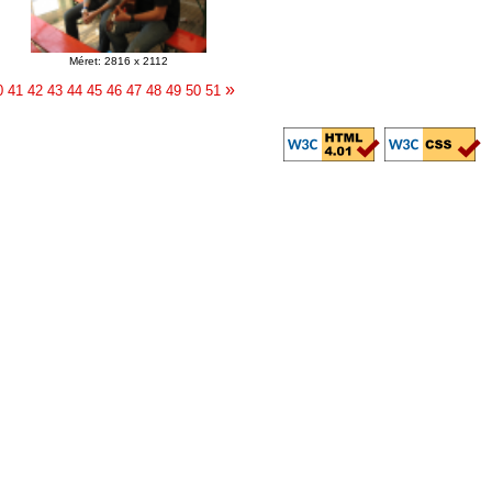
Méret: 2816 x 2112
»
0
41
42
43
44
45
46
47
48
49
50
51