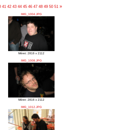
»
0
41
42
43
44
45
46
47
48
49
50
51
IMG_1004.JPG
Méret: 2816 x 2112
IMG_1008.JPG
Méret: 2816 x 2112
IMG_1012.JPG