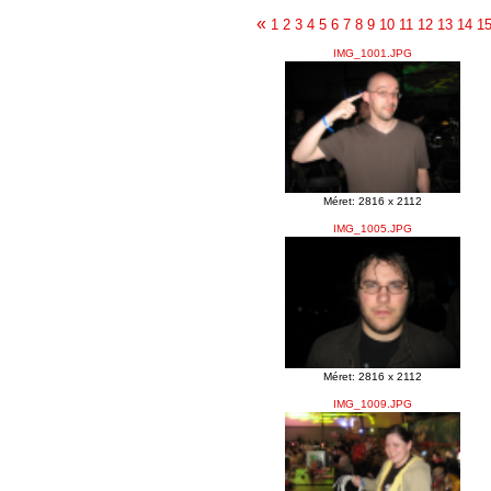
«
1
2
3
4
5
6
7
8
9
10
11
12
13
14
1
IMG_1001.JPG
Méret: 2816 x 2112
IMG_1005.JPG
Méret: 2816 x 2112
IMG_1009.JPG