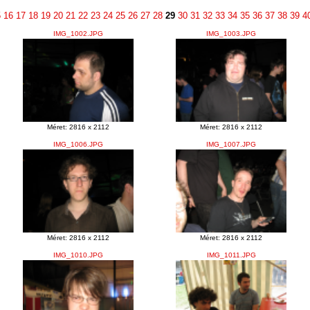
5
16
17
18
19
20
21
22
23
24
25
26
27
28
29
30
31
32
33
34
35
36
37
38
39
4
IMG_1002.JPG
IMG_1003.JPG
Méret: 2816 x 2112
Méret: 2816 x 2112
IMG_1006.JPG
IMG_1007.JPG
Méret: 2816 x 2112
Méret: 2816 x 2112
IMG_1010.JPG
IMG_1011.JPG